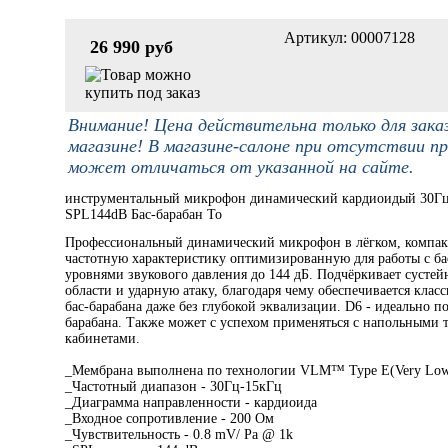
Артикул: 00007128
26 990 руб
Внимание! Цена действительна только для зака
магазине! В магазине-салоне при отсутствии пр
может отличаться от указанной на сайте.
инструментальный микрофон динамический кардиоидый 30Гц
SPL144dB Бас-барабан То
Профессиональный динамический микрофон в лёгком, компак
частотную характеристику оптимизированную для работы с ба
уровнями звукового давления до 144 дБ. Подчёркивает сустей
области и ударную атаку, благодаря чему обеспечивается клас
бас-барабана даже без глубокой эквализации. D6 - идеально по
барабана. Также может с успехом применяться с напольными
кабинетами.
_Мембрана выполнена по технологии VLM™ Type E(Very Low
_Частотный диапазон - 30Гц-15кГц
_Диаграмма направленности - кардиоида
_Входное сопротивление - 200 Ом
_Чувствительность - 0.8 mV/ Pa @ 1k