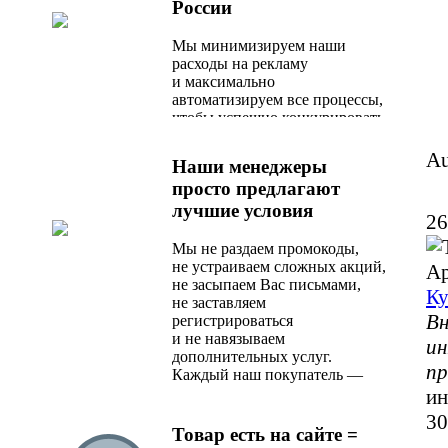
России
Мы минимизируем наши
расходы на рекламу
и максимально
автоматизируем все процессы,
чтобы успешно конкурировать
с любым актуальным
предложением на рынке.
Au
Наши менеджеры
просто предлагают
лучшие условия
26
Мы не раздаем промокоды,
не устраиваем сложных акций,
Ар
не засыпаем Вас письмами,
Ку
не заставляем
Вн
регистрироваться
и не навязываем
ин
дополнительных услуг.
пр
Каждый наш покупатель —
любимый, и сразу после
ин
оформления заказа
30
он получает оптимальное
Товар есть на сайте =
по стоимости и качеству