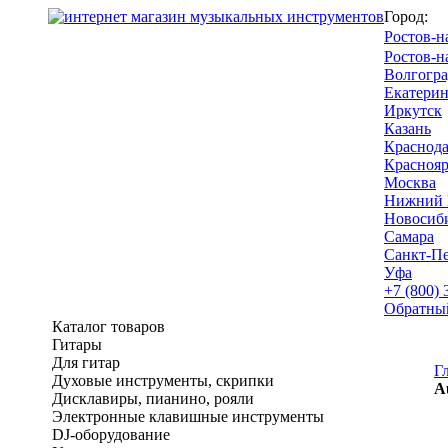
Город:
Ростов-н
Ростов-н
Волгогра
Екатерин
Иркутск
Казань
Краснод
Краснояр
Москва
Нижний 
Новосиб
Самара
Санкт-Пе
Уфа
+7 (800) 
Обратны
Каталог товаров
Гитары
Для гитар
Г
Духовые инструменты, скрипки
A
Дисклавиры, пианино, рояли
Электронные клавишные инструменты
DJ-оборудование