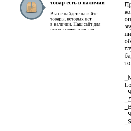
товар есть в наличии
Пр
предложение от наших
специалистов.
ко
Вы не найдете на сайте
оп
товары, которых нет
в наличии. Наш сайт для
зв
покупателей, а не для
ни
поисковых роботов.
об
гл
ба
то
_М
Lo
_Ч
_Д
_В
_Ч
_S