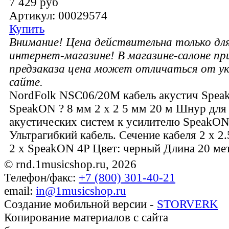
7 429 руб
Артикул: 00029574
Купить
Внимание! Цена действительна только для
интернет-магазине! В магазине-салоне п
предзаказа цена может отличаться от ук
сайте.
NordFolk NSC06/20M кабель акустич Spe
SpeakON ? 8 мм 2 х 2 5 мм 20 м Шнур для
акустических систем к усилителю SpeakO
Ультрагибкий кабель. Сечение кабеля 2 х 2.
2 x SpeakON 4P Цвет: черный Длина 20 ме
© rnd.1musicshop.ru,
2026
Телефон/факс:
+7 (800) 301-40-21
email:
in@1musicshop.ru
Создание мобильной версии -
STORVERK
Копирование материалов с сайта