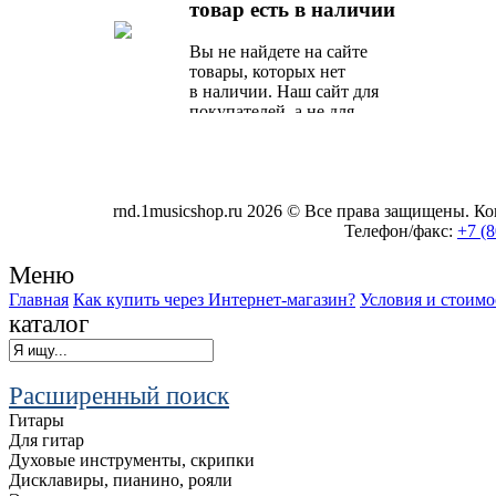
товар есть в наличии
предложение от наших
специалистов.
Вы не найдете на сайте
товары, которых нет
в наличии. Наш сайт для
покупателей, а не для
поисковых роботов.
rnd.1musicshop.ru
2026 © Все права защищены. Коп
Телефон/факс:
+7 (8
Меню
Главная
Как купить через Интернет-магазин?
Условия и стоимо
каталог
Расширенный поиск
Гитары
Для гитар
Духовые инструменты, скрипки
Дисклавиры, пианино, рояли