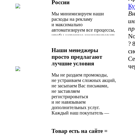
России
Ку
Вн
Мы минимизируем наши
расходы на рекламу
ин
и максимально
пр
автоматизируем все процессы,
No
чтобы успешно конкурировать
с любым актуальным
? 
предложением на рынке.
Наши менеджеры
си
просто предлагают
Се
лучшие условия
че
Мы не раздаем промокоды,
не устраиваем сложных акций,
не засыпаем Вас письмами,
не заставляем
регистрироваться
и не навязываем
дополнительных услуг.
Каждый наш покупатель —
любимый, и сразу после
оформления заказа
он получает оптимальное
Товар есть на сайте =
по стоимости и качеству