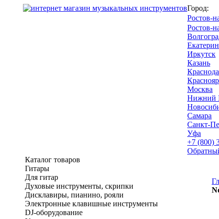
Город:
Ростов-н
Ростов-н
Волгогра
Екатерин
Иркутск
Казань
Краснода
Краснояр
Москва
Нижний 
Новосиб
Самара
Санкт-Пе
Уфа
+7 (800) 
Обратны
Каталог товаров
Гитары
Для гитар
Г
Духовые инструменты, скрипки
N
Дисклавиры, пианино, рояли
Электронные клавишные инструменты
DJ-оборудование