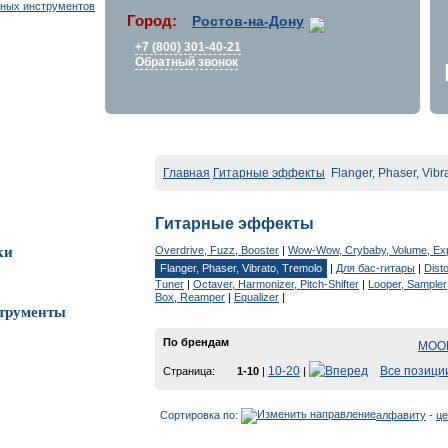
Город:
Ростов-на-Дону
+7 (800) 301-40-21
Обратный звонок
Главная
Гитарные эффекты
Flanger, Phaser, Vibr
Гитарные эффекты
Overdrive, Fuzz, Booster
|
Wow-Wow, Crybaby, Volume, Ex
ки
Flanger, Phaser, Vibrato, Tremolo
|
Для бас-гитары
|
Disto
Tuner
|
Octaver, Harmonizer, Pitch-Shifter
|
Looper, Sampler
Box, Reamper
|
Equalizer
|
трументы
По брендам
MOOE
10-20
Все позици
Страница:
1-10
|
|
Сортировка по:
алфавиту
-
це