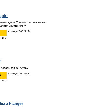
golo
ини-педаль Tremolo три типа волны
 длительности/темпу
Артикул: 00027244
W
 педаль для эл. гитары
Артикул: 00031681
б
icro Flanger