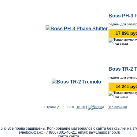
Boss PH-3 P
педаль для элект
17 091 ру
Boss TR-2 
педаль для элект
14 241 ру
Страница:
1-10
|
10-20
|
Все позиции
6 © Все права защищены. Копирование материалов с сайта без ссылки на эт
Телефон/факс:
+7 (800) 301-40-21
, email:
in@1musicshop.ru
Карта сайта