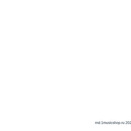
rnd.1musicshop.ru
202