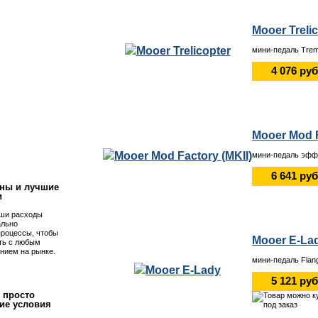
Mooer Treli
мини-педаль Trem
4 076 руб
Mooer Mod F
!
мини-педаль эффе
6 641 руб
ны и лучшие
и
ши расходы
ально
процессы, чтобы
Mooer E-La
ть с любым
нием на рынке.
мини-педаль Flan
5 121 руб
 просто
ие условия