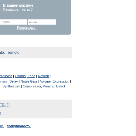
В вашей корзине
0
товаров:
на
руб
Регистрация
ato, Tremolo
pression
|
Chorus, Echo
|
Reverb
|
rtion
|
Delay
|
Noize Gate
|
Volume, Expression
|
|
Synthesizer
|
Compressor, Preamp, Direct
R [2]
и
не
-
популярности