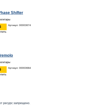
hase Shifter
рогитары
Артикул: 00003674
б
Tremolo
рогитары
Артикул: 00003684
б
от ресурс запрещено.