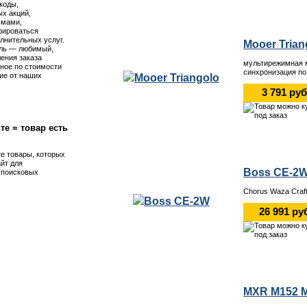
коды,
х акций,
ьмами,
рироваться
лнительных услуг.
Mooer Trian
ль — любимый,
ения заказа
мультирежимная м
ное по стоимости
синхронизация по
ие от наших
3 791 руб
те = товар есть
те товары, которых
айт для
Boss CE-2
я поисковых
Chorus Waza Craft
26 991 ру
MXR M152 M