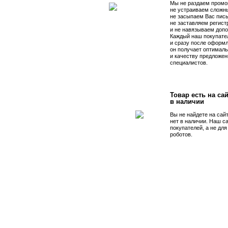
Мы не раздаем промо
не устраиваем сложны
не засыпаем Вас пис
не заставляем регист
и не навязываем допо
Каждый наш покупате
и сразу после оформл
он получает оптималь
и качеству предложен
специалистов.
Товар есть на сай
в наличии
Вы не найдете на сай
нет в наличии. Наш с
покупателей, а не дл
роботов.